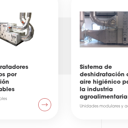
ratadores
Sistema de
os por
deshidratación 
ión
aire higiénico p
ables
la industria
agroalimentaria
bles
Unidades modulares y 