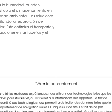
s a la humedad, pueden
mático o el almacenamiento en
medad ambiental. Las soluciones
vitando la reabsorción de
ez. Esto optimiza el transporte y
cciones en las tuberías y el
Gérer le consentement
mplos de
r offrir les meilleures expériences, nous utilisons des technologies telles que les
kies pour stocker et/ou accéder aux informations des appareils. Le fait de
sentir à ces technologies nous permettra de traiter des données telles que le
portement de navigation ou les ID uniques sur ce site. Le fait de ne pas
sentir ou de retirer son consentement peut avoir un effet négatif sur certaines