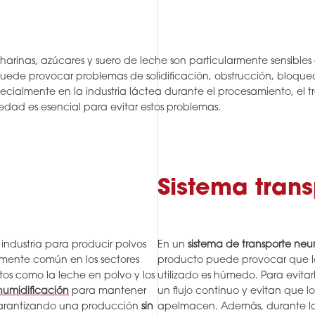
arinas, azúcares y suero de leche son particularmente sensibles
uede provocar problemas de solidificación, obstrucción, bloqueo
ecialmente en la industria láctea durante el procesamiento, el 
umedad es esencial para evitar estos problemas.
Sistema tran
a industria para producir polvos
En un
sistema de transporte ne
almente común en los sectores
producto puede provocar que lo
os como la leche en polvo y los
utilizado es húmedo. Para evitarl
humidificación
para mantener
un flujo continuo y evitan que l
garantizando una producción
sin
apelmacen. Además, durante la