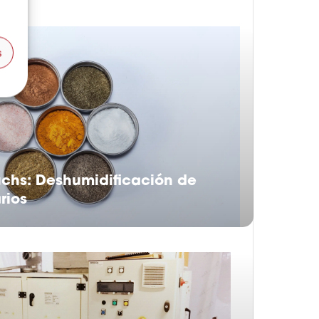
s
uchs: Deshumidificación de
rios