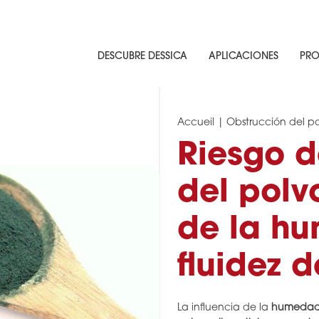
DESCUBRE DESSICA
APLICACIONES
PRO
Accueil
|
Obstrucción del p
Riesgo d
del polv
de la h
fluidez d
La influencia de la
humedad 