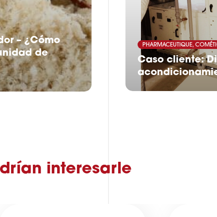
ador – ¿Cómo
PHARMACEUTIQUE, COMÉTI
unidad de
Caso cliente: Di
acondicionamie
drían interesarle