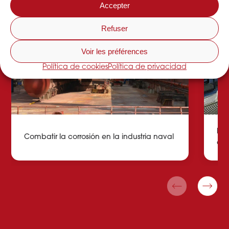
Accepter
Refuser
Voir les préférences
Política de cookies
Política de privacidad
Est
Combatir la corrosión en la industria naval
ag