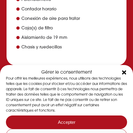
Contador horario
Conexión de aire para tratar
Caja(s) de filtro
Aislamiento de 19 mm
Chasis y ruedecillas
Gérer le consentement
Pour offrir les meilleures expériences, nous utilisons des technologies
telles que les cookies pour stocker et/ou accéder aux informations des
DOCUMENTACIÓN
appareils. Le fait de consentir à ces technologies nous permettra de
traiter des données telles que le comportement de navigation ou les
ID uniques sur ce site. Le fait de ne pas consentir ou de retirer son
consentement peut avoir un effet négatif sur certaines
FICHE PRODUIT
caractéristiques et fonctions.
Accepter