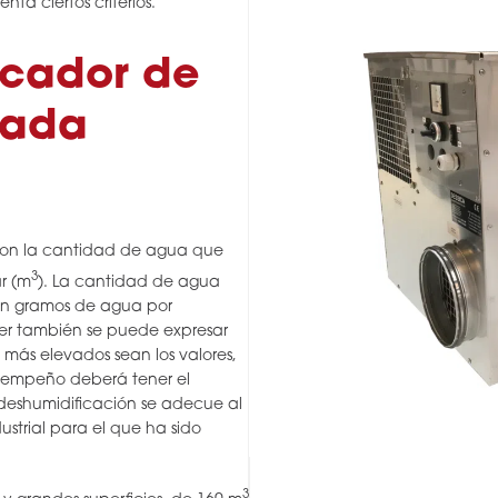
a ciertos criterios.
icador de
cada
son la cantidad de agua que
3
ar (m
). La cantidad de agua
 en gramos de agua por
er también se puede expresar
más elevados sean los valores,
sempeño deberá tener el
deshumidificación se adecue al
dustrial para el que ha sido
3