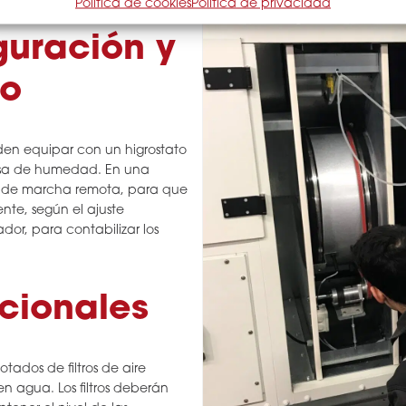
Política de cookies
Política de privacidad
guración y
to
eden equipar con un higrostato
tasa de humedad. En una
den de marcha remota, para que
te, según el ajuste
or, para contabilizar los
icionales
otados de filtros de aire
n agua. Los filtros deberán