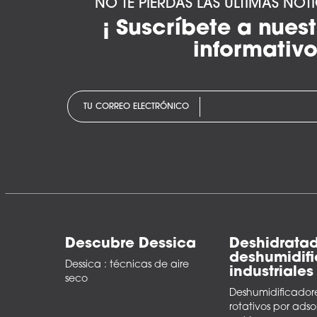
NO TE PIERDAS LAS ÚLTIMAS NOT
¡ Suscríbete a nuest
informativo
TU CORREO ELECTRÓNICO
Descubre Dessica
Deshidratad
deshumidif
Dessica : técnicas de aire
industriales
seco
Deshumidificadore
rotativos por adso