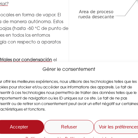
ial?
locales en forma de vapor. El
na de manera autónoma. Estos
 bajas (hasta -60 °C de punto de
es en todos los entornos
rgía con respecto a aparatos
triales por condensación
el
a bandeja que debe vaciarse
Gérer le consentement
onan a partir de gas frigorífico y
umidificación nominal oscila
r offrir les meilleures expériences, nous utilisons des technologies telles que les
s de entrada de 30 °C y 80 % de
kies pour stocker et/ou accéder aux informations des appareils. Le fait de
sentir à ces technologies nous permettra de traiter des données telles que le
los umbrales de temperatura para
portement de navigation ou les ID uniques sur ce site. Le fait de ne pas
 modelos se detienen
sentir ou de retirer son consentement peut avoir un effet négatif sur certaines
bién existen dispositivos
actéristiques et fonctions.
para no tener que vaciar la
 deshumidificadores pueden
Accepter
Refuser
Voir les préférence
te dirigir el agua recuperada
 aparato.