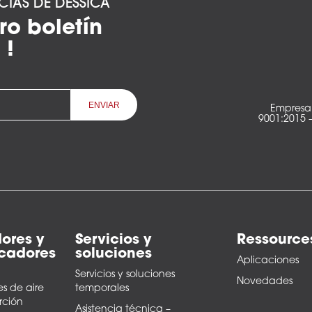
ICIAS DE DESSICA
ro boletín
 !
Empresa 
9001:2015 
ores y
Servicios y
Ressource
icadores
soluciones
Aplicaciones
Servicios y soluciones
Novedades
s de aire
temporales
rción
Asistencia técnica –