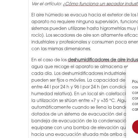
Ver el artículo:
¿Cómo funciona un secador industr
El aire húmedo se evacua hacia el exterior de los 
aparato no requiere ninguna supervisión, funcio
sistemas pueden utilizarse hasta higrometrías muy
rocío). Los secadores de aire son altamente eficac
industriales y profesionales y consumen poca ene
con las mismas dimensiones.
En el caso de los
deshumidificadores de aire indus
agua que recoge el aparato se almacena en un
cada día. Los deshumidificadores industriales funci
pueden ser fijos o móviles. La capacidad de desh
Pou
entre 44 l por 24 h y 96 l por 24 h (en condicione
coo
con
humedad relativa). En un local sin calefacción, 
com
la utilización se sitúan entre +7 y +35 °C. Algunos
con
automáticamente cuando se llena la bandeja. Tam
car
dotados de un sistema de evacuación del agua, 
bandeja de evacuación de la condensación. Los
equiparse con una bomba de elevación que permi
hacia una evacuación situada más arriba que el